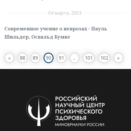
04 марта, 2003
Современное учение о неврозах - Пауль
Шильдер, Освальд Бумке
«
88
89
90
91
...
101
102
»