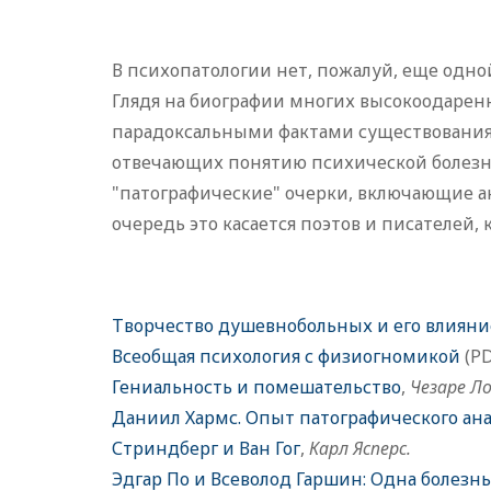
В психопатологии нет, пожалуй, еще одно
Глядя на биографии многих высокоодарен
парадоксальными фактами существования 
отвечающих понятию психической болезни 
"патографические" очерки, включающие а
очередь это касается поэтов и писателей
Творчество душевнобольных и его влияние
Всеобщая психология с физиогномикой
(PD
Гениальность и помешательство
,
Чезаре Л
Даниил Хармс. Опыт патографического ан
Стриндберг и Ван Гог
,
Карл Ясперс.
Эдгар По и Всеволод Гаршин: Одна болезнь