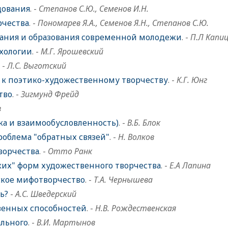
дования
. -
Степанов С.Ю., Семенов И.Н.
рчества
. -
Пономарев Я.А., Семенов Я.Н., Степанов С.Ю.
ания и образования современной молодежи
. -
П.Л Капи
ихологии
. -
М.Г. Ярошевский
. -
Л.С. Выготский
 к поэтико-художественному творчеству
. -
К.Г. Юнг
тво
. -
Зигмунд Фрейд
в
ка и взаимообусловленность)
. -
В.Б. Блок
роблема "обратных связей"
. -
Н. Волков
ворчества
. -
Отто Ранк
ких" форм художественного творчества
. -
Е.А Лапина
ское мифотворчество
. -
Т.А. Чернышева
ь?
-
А.С. Шведерский
венных способностей
. -
Н.В. Рождественская
ального
. -
В.И. Мартынов