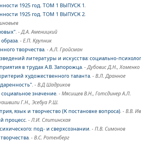
нности 1925 год. ТОМ 1 ВЫПУСК 1
.
нности 1925 год. ТОМ 1 ВЫПУСК 2
.
Зиновьев
зовых"
. -
Д.А. Аменицкий
 образа
. -
Е.П. Крупник
нного творчества
. -
А.Л. Гройсман
зведений литературы и искусства: социально-психоло
риятия в трудах А.В. Запорожца
. -
Дубовис Д.Н., Хоменко 
критерий художественного таланта
. -
В.Л. Дранное
одаренность"
. -
В.Д Шадриков
 социальное значение
. -
Мясищев В.Н., Готсдинер А.Л.
уашвили Г.Н., Эсебуа Р.Ш.
рия, язык и творчество (К постановке вопроса)
. -
В.В. И
ий процесс
. -
Л.И. Слитинская
сихического: под- и сверхсознании
. -
П.В. Симонов
творчества
. -
B.C. Ротенберг