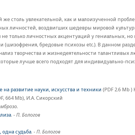
й же столь увлекательной, как и малоизученной пробле
ных личностей, воздвигших шедевры мировой культуры
не только личностных акцентуаций у гениальных, но 
(шизофрения, бредовые психозы etc.). В данном разде
нализ творчества и жизнедеятельности талантливых л
, которые лучше всего подходят для индивидуально-пси
 на развитие науки, искусства и техники
(PDF 2.6 Mb )
F, 664 Mb), И.А. Сикорский
омброзо.
ализа
. -
П. Бологов
, одна судьба
. -
П. Бологов