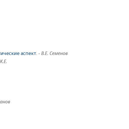
гические аспект
. -
В.Е. Семенов
К.Е.
ванов