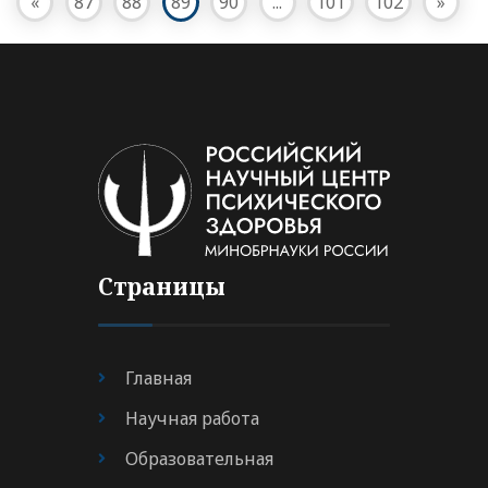
«
87
88
89
90
...
101
102
»
Страницы
Главная
Научная работа
Образовательная