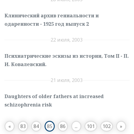
Клинический архив гениальности и
одаренности - 1925 год выпуск 2
22 июля, 2003
Психиатрические эскизы из истории, Том II - П.
И. Ковалевский.
21 июля, 2003
Daughters of older fathers at increased
schizophrenia risk
«
83
84
85
86
...
101
102
»