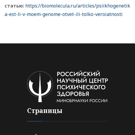
статью:
https://biomolecula.ru/articles/psiikhogenetik
a-est-li-v-moem-genome-otvet-ili-tolko-veroiatnosti
Страницы