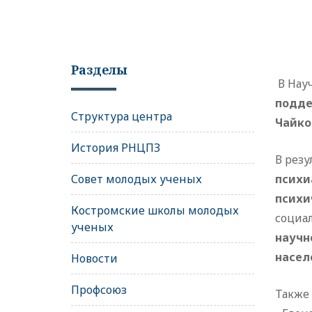
Разделы
В Нау
подде
Структура центра
Чайко
История РНЦПЗ
В рез
Совет молодых ученых
психи
психи
Костромские школы молодых
социал
ученых
научн
насел
Новости
Профсоюз
Также