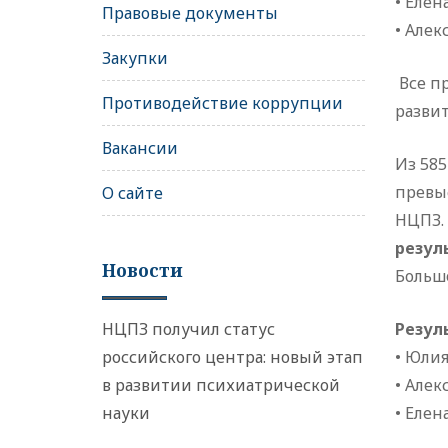
• Елен
Правовые документы
• Алек
Закупки
Все п
Противодействие коррупции
разви
Вакансии
Из 585
превы
О сайте
НЦПЗ.
резул
Новости
Больш
НЦПЗ получил статус
Резул
российского центра: новый этап
• Юлия
в развитии психиатрической
• Алек
науки
• Елен