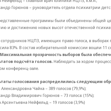
а Нейфельд – главный врач клиники НЦПЗ, к.м.н.;
сандр Горюнов – руководитель отдела психиатрии детско
редставленные программы были объединены общей це
тию и достижению новых высот отечественной психиа
 сотрудников НЦПЗ, имеющих право голоса, в выборах п
сила 83%. В состав избирательной комиссии вошли 11
Максимальная прозрачность выборов была обеспеч
ьтатов подсчёта голосов.
Наблюдать за ходом процесс
ом конференц-зале.
ьтаты голосования распределились следующим обр
 Александровна Чайка – 389 голосов (79,9%);
сандр Владимирович Горюнов – 73 голоса: (15%);
а Арсентьевна Нейфельд – 19 голосов (3,9%)