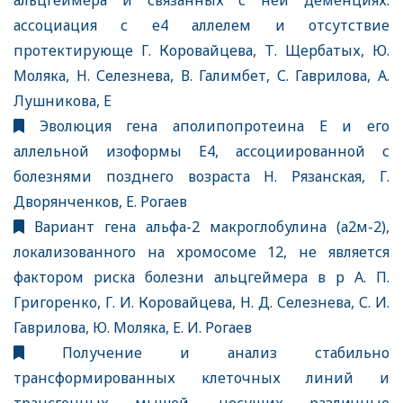
альцгеймера и связанных с ней деменциях:
ассоциация с е4 аллелем и отсутствие
протектирующе Г. Коровайцева, Т. Щербатых, Ю.
Моляка, Н. Селезнева, В. Галимбет, С. Гаврилова, А.
Лушникова, Е
Эволюция гена аполипопротеина Е и его
аллельной изоформы Е4, ассоциированной с
болезнями позднего возраста Н. Рязанская, Г.
Дворянченков, Е. Рогаев
Вариант гена альфа-2 макроглобулина (а2м-2),
локализованного на хромосоме 12, не является
фактором риска болезни альцгеймера в р А. П.
Григоренко, Г. И. Коровайцева, Н. Д. Селезнева, С. И.
Гаврилова, Ю. Моляка, Е. И. Рогаев
Получение и анализ стабильно
трансформированных клеточных линий и