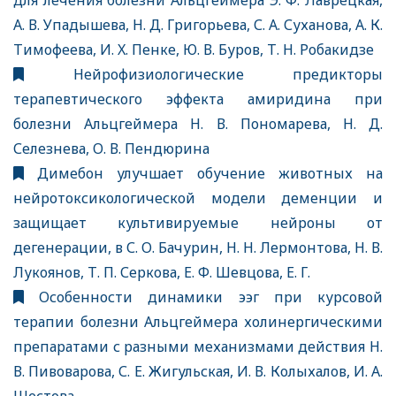
для лечения болезни Альцгеймера Э. Ф. Лаврецкая,
А. В. Упадышева, Н. Д. Григорьева, С. А. Суханова, А. К.
Тимофеева, И. X. Пенке, Ю. В. Буров, Т. Н. Робакидзе
Нейрофизиологические предикторы
терапевтического эффекта амиридина при
болезни Альцгеймера Н. В. Пономарева, Н. Д.
Селезнева, О. В. Пендюрина
Димебон улучшает обучение животных на
нейротоксикологической модели деменции и
защищает культивируемые нейроны от
дегенерации, в С. О. Бачурин, Н. Н. Лермонтова, Н. В.
Лукоянов, Т. П. Серкова, Е. Ф. Шевцова, Е. Г.
Особенности динамики ээг при курсовой
терапии болезни Альцгеймера холинергическими
препаратами с разными механизмами действия Н.
В. Пивоварова, С. Е. Жигульская, И. В. Колыхалов, И. А.