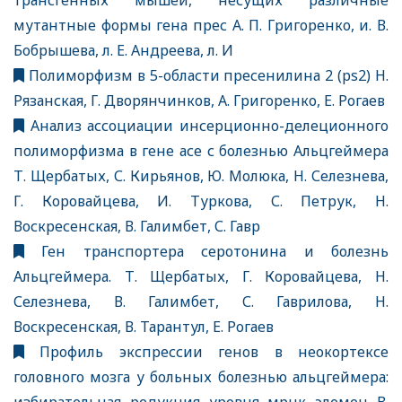
трансгенных мышей, несущих различные
мутантные формы гена прес А. П. Григоренко, и. В.
Бобрышева, л. Е. Андреева, л. И
Полиморфизм в 5-области пресенилина 2 (ps2) Н.
Рязанская, Г. Дворянчинков, А. Григоренко, Е. Рогаев
Анализ ассоциации инсерционно-делеционного
полиморфизма в гене асе с болезнью Альцгеймера
Т. Щербатых, С. Кирьянов, Ю. Молюка, Н. Селезнева,
Г. Коровайцева, И. Туркова, С. Петрук, Н.
Воскресенская, В. Галимбет, С. Гавр
Ген транспортера серотонина и болезнь
Альцгеймера. Т. Щербатых, Г. Коровайцева, Н.
Селезнева, В. Галимбет, С. Гаврилова, Н.
Воскресенская, В. Тарантул, Е. Рогаев
Профиль экспрессии генов в неокортексе
головного мозга у больных болезнью альцгеймера: