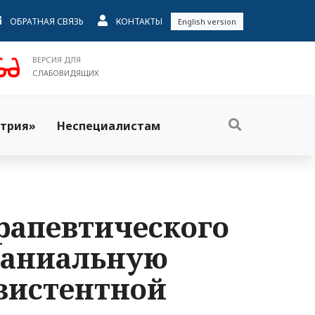
ОБРАТНАЯ СВЯЗЬ
КОНТАКТЫ
English version
ВЕРСИЯ ДЛЯ
СЛАБОВИДЯЩИХ
трия»
Неспециалистам
рапевтического
раниальную
зистентной