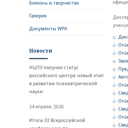
официа
Болезнь и творчество
Галерея
Диссер
учену
Документы WPA
Дис
Отз
Новости
Отз
Зак
НЦПЗ получил статус
Пре
российского центра: новый этап
Авт
в развитии психиатрической
Отз
науки
Све
Отз
24 апреля, 2026
Све
Отз
Итоги III Всероссийской
Све