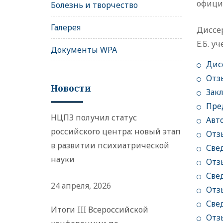
официа
Болезнь и творчество
Галерея
Диссе
Е.Б. у
Документы WPA
Дис
Отз
Новости
Зак
Пре
НЦПЗ получил статус
Авт
российского центра: новый этап
Отз
в развитии психиатрической
Све
науки
Отз
Све
24 апреля, 2026
Отз
Све
Итоги III Всероссийской
Отз