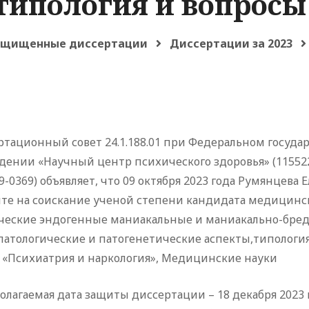
типология и вопросы
ащищенные диссертации
Диссертации за 2023
ртационный совет 24.1.188.01 при Федеральном госу
ении «Научный центр психического здоровья» (115522, М
9-0369) объявляет, что 09 октября 2023 года Румянцев
ите на соискание ученой степени кандидата медицинск
ческие эндогенные маниакальные и маниакально-бредо
атологические и патогенетические аспекты,типология
 - «Психиатрия и наркология», Медицинские науки
лагаемая дата защиты диссертации – 18 декабря 2023 