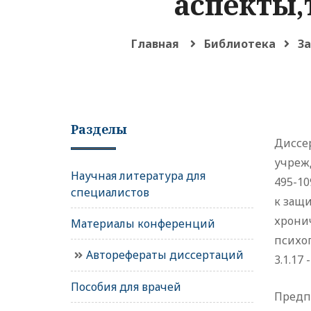
аспекты,
Главная
Библиотека
З
Разделы
Диссе
учрежд
Научная литература для
495-10
специалистов
к защ
хрони
Материалы конференций
психоп
Авторефераты диссертаций
3.1.17
Пособия для врачей
Предпо