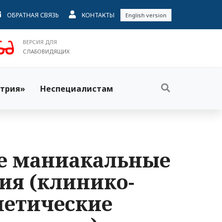
ОБРАТНАЯ СВЯЗЬ
КОНТАКТЫ
English version
ВЕРСИЯ ДЛЯ
СЛАБОВИДЯЩИХ
трия»
Неспециалистам
е маниакальные
ия (клинико-
нетические