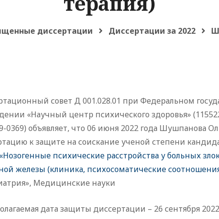
терапия)
щенные диссертации
Диссертации за 2022
Ш
ртационный совет Д 001.028.01 при Федеральном гос
ении «Научный центр психического здоровья» (115522, М
9-0369) объявляет, что 06 июня 2022 года Шушпанова 
ртацию к защите на соискание ученой степени кандид
«Нозогенные психические расстройства у больных зл
ной железы (клиника, психосоматические соотношения
иатрия», Медицинские науки
лагаемая дата защиты диссертации – 26 сентября 2022