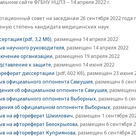
льном сайте ФГБНУ НЦПЗ – 14 апреля 2022 г.
ртационный совет на заседании 26 сентября 2022 год
ученую степень кандидата медицинских наук
ертация (pdf, 3,2 Мб)
, размещена 14 апреля 2022
ыв научного руководителя
, размещен 14 апреля 2022
лючение организации
, размещено 19 апреля 2022
дставление к защите
, размещено 14 июня 2022
ореферат диссертации
(pdf, 602 Кб), размещен 23 июня 
ыв официального оппонента Самушия
, размещен 6 сен
дения об официальном оппоненте Самушия
, размещены
ыв официального оппонента Выборных
, размещен 6 се
дения об официальном оппоненте Выборных
, размеще
ыв на афтореферат Шмилович
, размещен 1 сентября 20
ыв на афтореферат Белокрылова
, размещен 6 сентября 
ыв на афтореферат Куприянова
, размещен 6 сентября 2