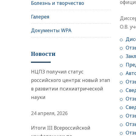
официа
Болезнь и творчество
Галерея
Диссе
О.В. 
Документы WPA
Дисс
Отз
Новости
Зак
Пре
НЦПЗ получил статус
Авт
российского центра: новый этап
Отз
в развитии психиатрической
Све
науки
Отз
Све
24 апреля, 2026
Отз
Отз
Итоги III Всероссийской
Отз