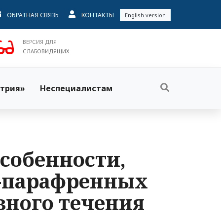
ОБРАТНАЯ СВЯЗЬ
КОНТАКТЫ
English version
ВЕРСИЯ ДЛЯ
СЛАБОВИДЯЩИХ
трия»
Неспециалистам
собенности,
о-парафренных
зного течения