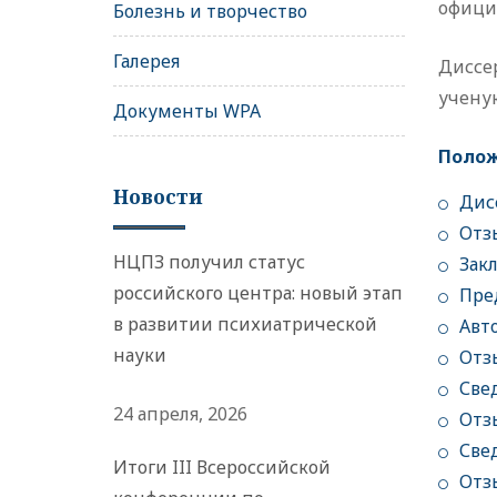
официа
Болезнь и творчество
Галерея
Диссер
учену
Документы WPA
Полож
Новости
Дис
Отз
НЦПЗ получил статус
Зак
российского центра: новый этап
Пре
в развитии психиатрической
Авт
науки
Отз
Све
24 апреля, 2026
Отз
Све
Итоги III Всероссийской
Отз