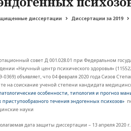
эндогенных психозо
щищенные диссертации
Диссертации за 2019
ртационный совет Д 001.028.01 при Федеральном гос
ении «Научный центр психического здоровья» (115522, М
9-0369) объявляет, что 04 февраля 2020 года Сизов Ст
ите на соискание ученой степени кандидата медицинс
патологические особенности, типология и прогноз ман
х приступообразного течения эндогенных психозов»
по
инские науки
лагаемая дата защиты диссертации – 13 апреля 2020 г