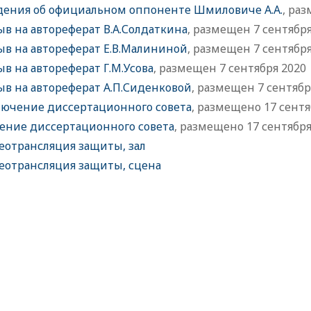
дения об официальном оппоненте Шмиловиче А.А.
, ра
ыв на автореферат В.А.Солдаткина
, размещен 7 сентября
ыв на автореферат Е.В.Малининой
, размещен 7 сентября
в на автореферат Г.М.Усова
, размещен 7 сентября 2020
ыв на автореферат А.П.Сиденковой
, размещен 7 сентябр
лючение диссертационного совета
, размещено 17 сентя
ение диссертационного совета
, размещено 17 сентября
еотрансляция защиты, зал
еотрансляция защиты, сцена