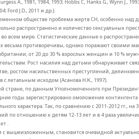
urgess A., 1981, 1984, 1993; Hobbs C, Hanks G., Wynn J., 1993;
04; Ford J.D., 2011 и др.).
еменном обществе проблема жертв СН, особенно над де
вольно распространено и количество сексуальных прес
 во всем мире. Статистические данные о распростран
х весьма противоречивы, однако поражают своими мас
британии, от 20 до 30 % взрослых женщин и 10 % муж
тельствам. Рост насилия над детьми обнаруживает свя
тве, ростом насильственных преступлений, делинквен
в с летальным исходом (Асанова Н.К., 1997).
й стране, по данным Уполномоченного при Президенте 
дние годы зарегистрировано омоложение контингента
льного характера. Так, по сравнению с 2011-2012 гг., н
ий по отношению к детям 12-13 лет и в 4 раза увелич
ет .
зи с вышеизложенным, становится очевидной актуальн