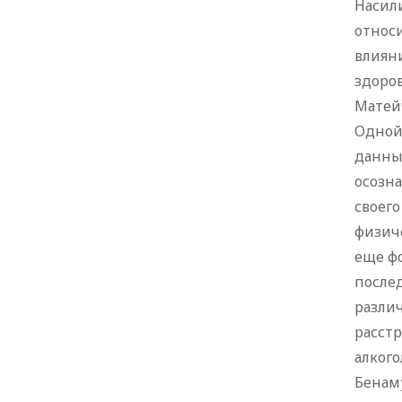
Насили
относ
влияни
здоров
Матейчи
Одной 
данным
осозна
своего
физиче
еще ф
после
различ
расст
алкого
Бенаму 