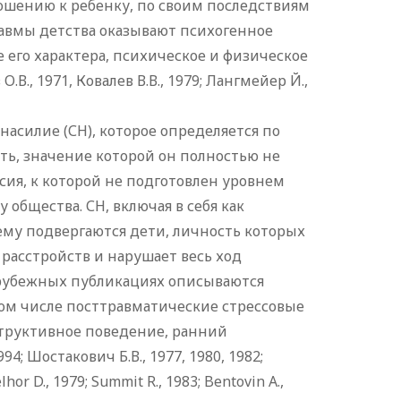
ношению к ребенку, по своим последствиям
авмы детства оказывают психогенное
его характера, психическое и физическое
.В., 1971, Ковалев В.В., 1979; Лангмейер Й.,
насилие (СН), которое определяется по
ть, значение которой он полностью не
сия, к которой не подготовлен уровнем
 общества. СН, включая в себя как
ему подвергаются дети, личность которых
расстройств и нарушает весь ход
арубежных публикациях описываются
том числе посттравматические стрессовые
структивное поведение, ранний
; Шостакович Б.В., 1977, 1980, 1982;
hor D., 1979; Summit R., 1983; Bentovin A.,