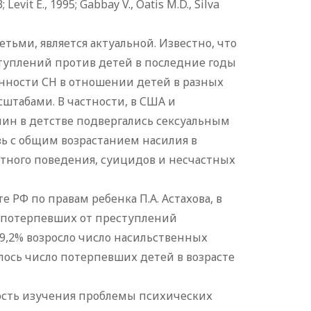
 Levit E., 1995; Gabbay V., Oatis M.D., Silva
тьми, является актуальной. Известно, что
туплений против детей в последние годы
енности СН в отношении детей в разных
штабами. В частности, в США и
чин в детстве подвергались сексуальным
зь с общим возрастанием насилия в
тного поведения, суицидов и несчастных
РФ по правам ребенка П.А. Астахова, в
 потерпевших от преступлений
а 39,2% возросло число насильственных
илось число потерпевших детей в возрасте
ость изучения проблемы психических