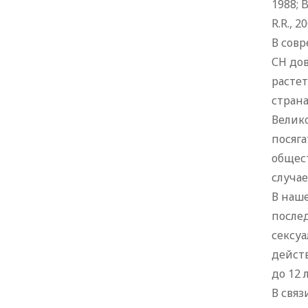
1988; B
R.R., 20
В совр
СН до
растет
страна
Велико
посяга
общес
случае
В наше
после
сексуа
действ
до 12 л
В свя