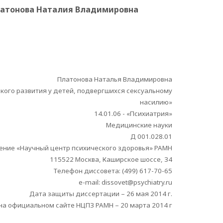
атонова Наталия Владимировна
Платонова Наталья Владимировна
кого развития у детей, подвергшихся сексуальному
насилию»
14.01.06 - «Психиатрия»
Медицинские науки
Д 001.028.01
ние «Научный центр психического здоровья» РАМН
115522 Москва, Каширское шоссе, 34
Телефон диссовета: (499) 617-70-65
e-mail: dissovet@psychiatry.ru
Дата защиты диссертации – 26 мая 2014 г.
а официальном сайте НЦПЗ РАМН – 20 марта 2014 г