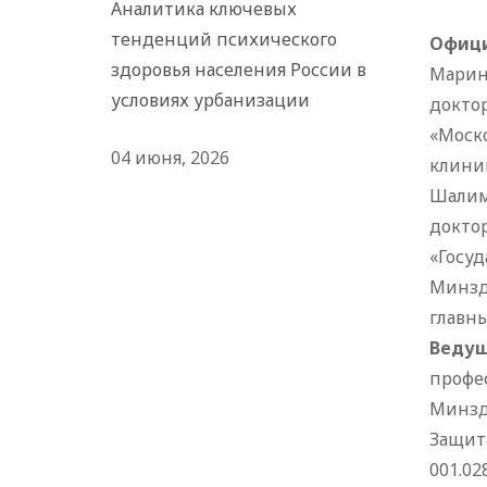
Аналитика ключевых
тенденций психического
Офици
здоровья населения России в
Марин
условиях урбанизации
докто
«Моск
04 июня, 2026
клини
Шалим
докто
«Госу
Минзд
главн
Ведущ
профе
Минзд
Защита
001.0