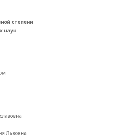
еной степени
х наук
ом
славовна
ия Львовна