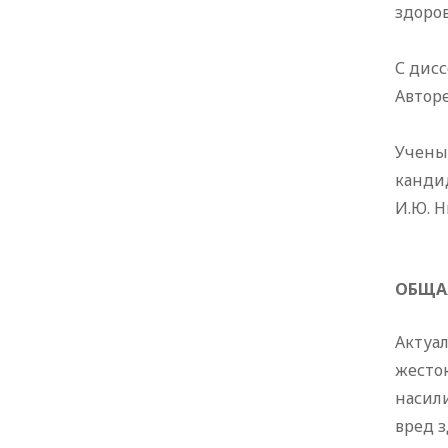
здоров
С дисс
Авторе
Ученый
канди
И.Ю. 
ОБЩАЯ
Актуа
жесток
насил
вред з