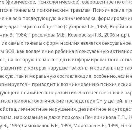
е (физическое, психологическое), совершенное по от
ится к тяжелым психическим травмам. Психические тр
е на всю последующую жизнь человека, формирование 
ье, адаптацию в обществе (Сухарева Г.Е., 1959; Кербиков О
к З., 1984; Проселкова М.Е., Козловская Г.В., 2006 и др.).
из самых тяжелых форм насилия является сексуальное 
 ВОЗ, как вовлечение ребенка в сексуальную активнос
ет, на которую не может дать информированного согла
 развития и которая нарушает законы и социальные табу
скую, так и моральную составляющие, особенно, если 
ормируется – приводит к возникновению психических 
дующего психического развития. В отечественных и з
ные психопатологические последствия СН у детей, в 
ройства, личностные нарушения, девиантное и аутоде
лизм, наркомания и даже психозы (Печерникова Т.П., 1994
Э., 1996; Самохвалов B.E., 1998; Морозова Н.Б., 1999; Finkel