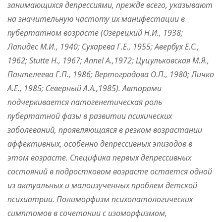
занимающихся депрессиями, прежде всего, указывают
на значительную частоту их манифестации в
пубертатном возрасте (Озерецкий Н.И., 1938;
Лапидес М.И., 1940; Сухарева Г.Е., 1955; Авербух Е.С.,
1962; Stutte H., 1967; Annel A.,1972; Цуцульковская М.Я.,
Пантелеева Г.П., 1986; Вертоградова О.П., 1980; Личко
А.Е., 1985; Северный А.А.,1985). Авторами
подчеркивается патогенетическая роль
пубертатной фазы в развитии психических
заболеваний, проявляющаяся в резком возрастании
аффективных, особенно депрессивных эпизодов в
этом возрасте. Специфика первых депрессивных
состояний в подростковом возрасте остается одной
из актуальных и малоизученных проблем детской
психиатрии. Полиморфизм психопатологических
симптомов в сочетании с изоморфизмом,