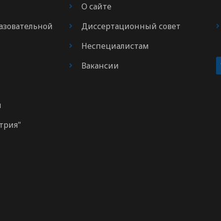
О сайте
азовательной
Диссертационный совет
Неспециалистам
Вакансии
м
трия"