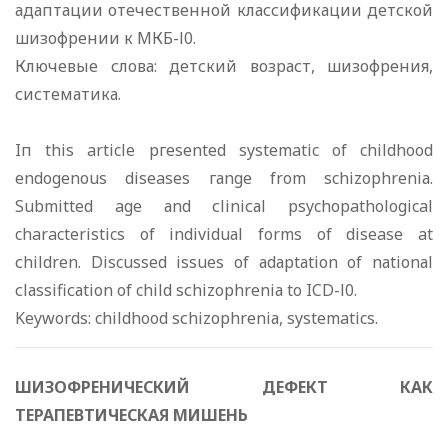
адаптации отечественной классификации детской
шизофрении к МКБ-l0.
Ключевые слова: детский возраст, шизофрения,
систематика.
Iп this article ргеsеntеd systematic of childhood
еndоgеnоus diseases гаngе from schizophreniа.
Submitted age аnd сliniсаl psychopathological
characteristics of individuаl forms of disease at
сhildrеn. Discussed issues of аdарtаtiоn of nаtiоnаl
сlаssifiсаtiоn of child sсhizорhrеniа to ICD-l0.
Keywords: childhood sсhizорhrеniа, systematics.
ШИЗОФРЕНИЧЕСКИЙ ДЕФЕКТ КАК
ТЕРАПЕВТИЧЕСКАЯ МИШЕНЬ