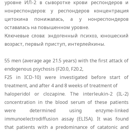
уровне ИЛ-2 в сыворотке крови респондеров и
нонреспондеров: у респондеров концентрация
цитокина понижалась, а у нонреспондеров
оставалась на повышенном уровне.
Ключевые слова: эндогенный психоз, юношеский
возраст, первый приступ, интерлейкины.
55 mеn (average age 21.5 years) with the first attack of
еndоgеnоus psychosis (F20.0, F20.2,
F25 in ICD-10) were investigated before start of
treatment, and after 4 and 8 weeks of treatment of
haloperidol оr clozapine. The interleukin-2 (IL-2)
concentration in the blood serum of these patients
were determined using enzyme-linked
immunoelectrodiffusion assay (ELISA). It was found
that patients with а predominance of catatonic and