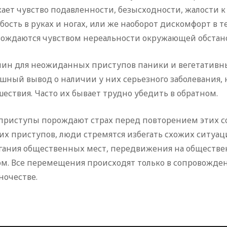
кает чувство подавленности, безысходности, жалости к
ость в руках и ногах, или же наоборот дискомфорт в т
вождаются чувством нереальности окружающей обстановк
ичин для неожиданных приступов паники и вегетативн
шный вывод о наличии у них серьезного заболевания,
шествия. Часто их бывает трудно убедить в обратном.
приступы порождают страх перед повторением этих сос
х приступов, люди стремятся избегать схожих ситуац
егания общественных мест, передвижения на обществен
м. Все перемещения происходят только в сопровожде
ночестве.