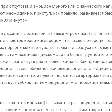
при отсутствии эмоционального или физического нап
 неожиданно, приступ, как правило, развивается быст
0-30 минутам.
е дыхания, с одышкой, пытаясь «продышаться», он на
ию клеток крови кислородом, что, в свою очередь, в
.к. первоначальное чувство нехватки воздуха вызывает
о с этим возникает дискомфорт и боль в грудной клет
ет возникнуть рвота, боль в животе. Как правило, по
щущения в теле, обильное мочевыделение или жидкий с
личивается частота пульса, повышается артериальное 
ветствует субьективным ощущениям и переживаниям, 
ывают вегетативными) вызывает страх, ощущение катас
стояние, т.к. его захлестывает ужас, с ним творится ч