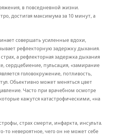
ряжения, в повседневной жизни.
ро, достигая максимума за 10 минут, а
чинает совершать усиленные вдохи,
ызывает рефлекторную задержку дыхания.
 страх, а рефлекторная задержка дыхания
ке, сердцебиение, пульсация, «замирание
является головокружение, потливость,
тул. Обьективно может меняться цвет
давление. Часто при врачебном осмотре
которые кажутся катастрофическими, «на
трофы, страх смерти, инфаркта, инсульта.
то-то невероятное, чего он не может себе