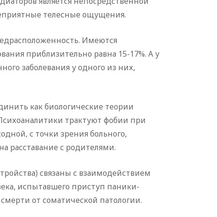
едиаторов является непосредственной
 неприятные телесные ощущения.
редрасположенность. Имеются
вания приблизительно равна 15-17%. А у
ого заболевания у одного из них,
инить как биологические теории
Психоаналитики трактуют фобии при
одной, с точки зрения больного,
а расставание с родителями.
стройства) связаны с взаимодействием
века, испытавшего приступ паники-
смерти от соматической патологии.