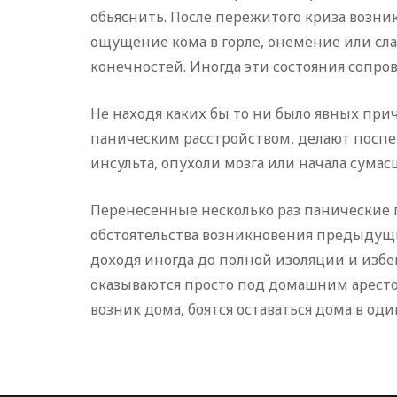
обьяснить. После пережитого криза возни
ощущение кома в горле, онемение или слаб
конечностей. Иногда эти состояния сопро
Не находя каких бы то ни было явных пр
паническим расстройством, делают поспе
инсульта, опухоли мозга или начала сумас
Перенесенные несколько раз панические 
обстоятельства возникновения предыдущи
доходя иногда до полной изоляции и изб
оказываются просто под домашним аресто
возник дома, боятся оставаться дома в оди