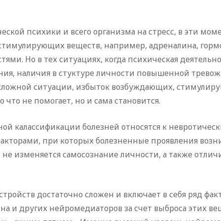
еческой психики и всего организма на стресс, в эти 
стимулирующих веществ, например, адреналина, гормон
ми. Но в тех ситуациях, когда психическая деятельнос
ния, наличия в стуктуре личности повышенной тревожн
сложной ситуации, избыток возбуждающих, стимулиру
 что не помогает, но и сама становится.
й калассификации болезней относятся к невротически
акторами, при которых болезненные проявления возник
 не изменяется самосознание личности, а также отли
ройств достаточно сложен и включает в себя ряд фак
ина и других нейромедиаторов за счет выброса этих 