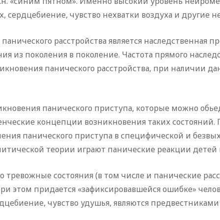
 т.н. «синим пятном». Именно высокий уровень нейром
ах, сердцебиение, чувство нехватки воздуха и другие
анического расстройства является наследственная п
ия из поколения в поколение. Частота прямого наследо
кновения панического расстройства, при наличии данн
новения панического приступа, которые можно обьед
енческие концепции возникновения таких состояний. 
вления панического приступа в специфической и безвых
литической теории играют панические реакции детей н
то тревожные состояния (в том числе и панические рас
при этом придается «зафиксировавшейся ошибке» чело
дцебиение, чувство удушья, являются предвестниками 