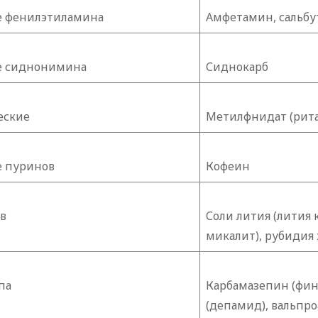
 фенилэтиламина
Амфетамин, сальбу
е сиднонимина
Сиднокарб
еские
Метилфнидат (рит
 пуринов
Кофеин
в
Соли лития (лития 
микалит), рубидия 
па
Карбамазепин (фин
(депамид), вальпро