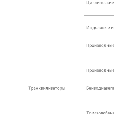
Циклические
Индоловые и
Производные
Производные
Транквилизаторы
Бензодиазе
Триазолобен