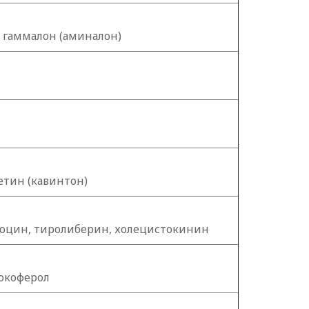
, гаммалон (аминалон)
тин (кавинтон)
тоцин, тиролиберин, холецистокинин
токоферол