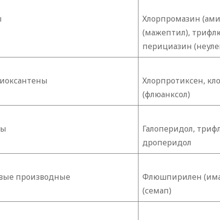
ы
Хлорпромазин (ами
(мажептил), трифлю
перициазин (неуле
тиоксантены
Хлорпротиксен, кл
(флюанксол)
ны
Галоперидол, триф
дроперидол
вые производные
Флюшпирилен (имап
(семап)