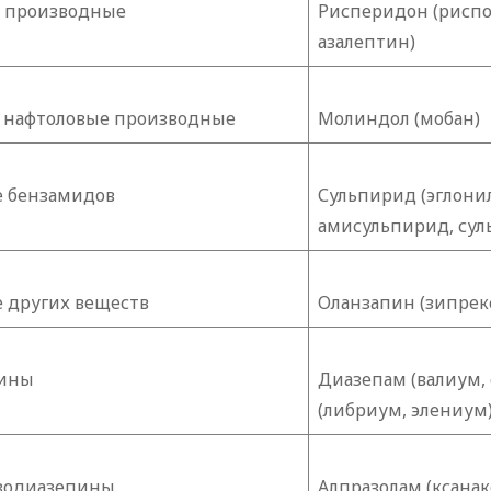
 производные
Рисперидон (риспол
азалептин)
 нафтоловые производные
Молиндол (мобан)
 бензамидов
Сульпирид (эглони
амисульпирид, сул
 других веществ
Оланзапин (зипрек
пины
Диазепам (валиум,
(либриум, элениум
зодиазепины
Алпразолам (ксанак