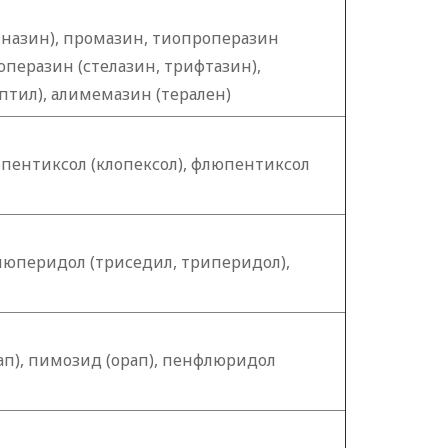
назин), промазин, тиопроперазин
перазин (стелазин, трифтазин),
птил), алимемазин (терален)
опентиксол (клопексол), флюпентиксол
люперидол (триседил, триперидол),
), пимозид (орап), пенфлюридол