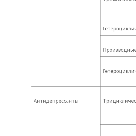
Гетероцикли
Производные
Гетероцикли
Антидепрессанты
Трицикличе