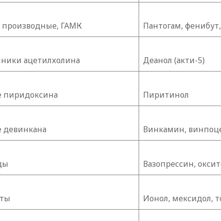
 производные, ГАМК
Пантогам, фенибут
ники ацетилхолина
Деанол (акти-5)
 пиридоксина
Пиритинол
 девинкана
Винкамин, винпоце
ды
Вазопрессин, окси
нты
Ионол, мексидол, 