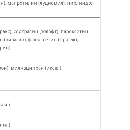
н), мапротилин (лудиомил), пирлиндол
акс), сертралин (золофт), пароксетин
н (вивалан), флюоксетин (прозак),
рин),
он), милнаципран (иксел)
икс)
пил)