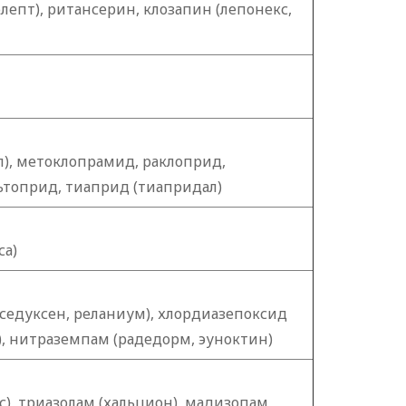
епт), ритансерин, клозапин (лепонекс,
л), метоклопрамид, раклоприд,
ьтоприд, тиаприд (тиапридал)
са)
 седуксен, реланиум), хлордиазепоксид
), нитраземпам (радедорм, эуноктин)
с), триазолам (хальцион), мадизопам