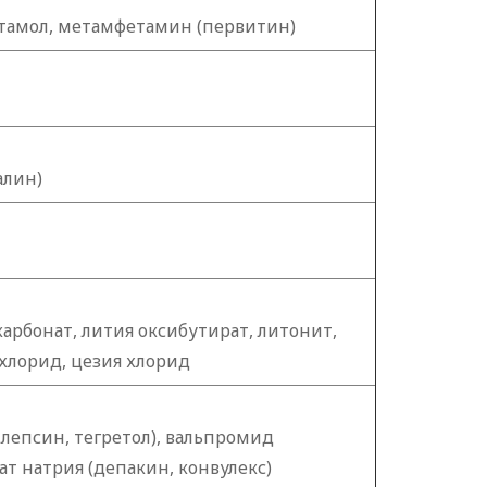
тамол, метамфетамин (первитин)
алин)
карбонат, лития оксибутират, литонит,
хлорид, цезия хлорид
лепсин, тегретол), вальпромид
ат натрия (депакин, конвулекс)