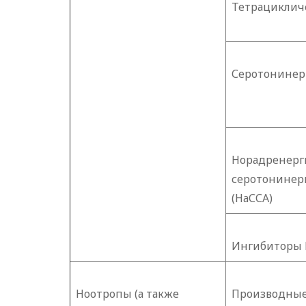
Тетрациклич
Серотонинер
Норадренерг
серотонинер
(НаССА)
Ингибиторы 
Ноотропы (а также
Производные