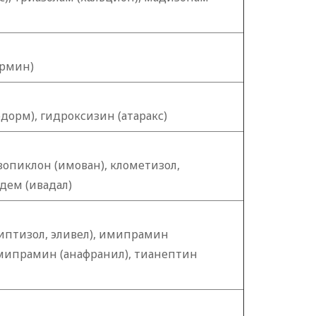
ормин)
дорм), гидроксизин (атаракс)
 зопиклон (имован), клометизол,
дем (ивадал)
птизол, эливел), имипрамин
мипрамин (анафранил), тианептин