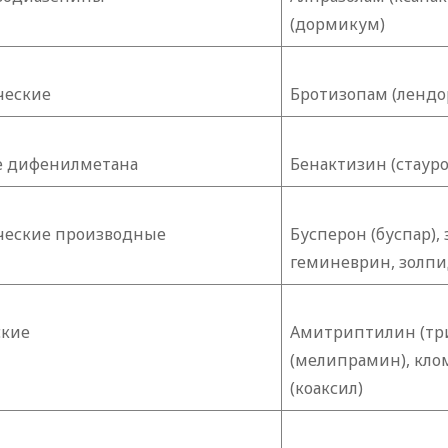
(дормикум)
ческие
Бротизопам (ленд
 дифенилметана
Бенактизин (стауро
ческие производные
Бусперон (буспар),
геминеврин, золпи
ские
Амитриптилин (три
(мелипрамин), кло
(коаксил)