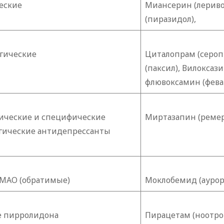
еские
Миансерин (лериво
(пиразидол),
гические
Циталопрам (серопр
(паксил), Вилоксази
флювоксамин (фева
ические и специфические
Миртазапин (ремер
гические антидепрессанты
МАО (обратимые)
Моклобемид (аурор
 пирролидона
Пирацетам (ноотро