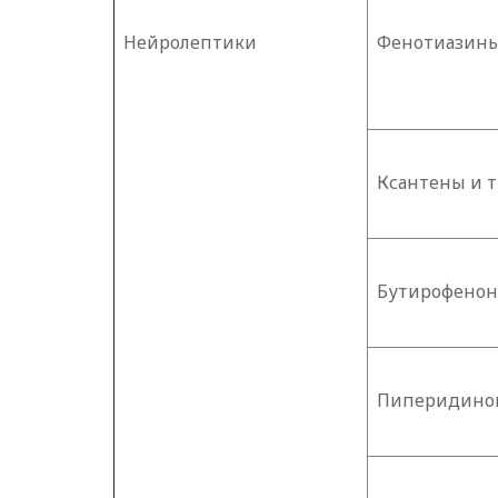
Нейролептики
Фенотиазин
Ксантены и 
Бутирофено
Пиперидино