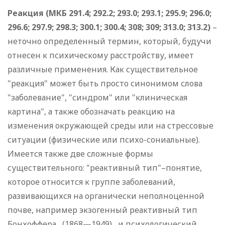
Реакция (МКБ 291.4; 292.2; 293.0; 293.1; 295.9; 296.0;
296.6; 297.9; 298.3; 300.1; 300.4; 308; 309; 313.0; 313.2)
–
неточно определенный термин, который, будучи
отнесен к психическому расстройству, имеет
различные применения. Как существительное
"реакция" может быть просто синонимом слова
"заболевание", "синдром" или "клиническая
картина", а также обозначать реакцию на
изменения окружающей среды или на стрессовые
ситуации (физические или психо-сониальные).
Имеется также две сложные формы
существительного: "реактивный тип"–понятие,
которое относится к группе заболеваний,
развивающихся на органически неполноценной
почве, например экзогенный реактивный тип
Бонхоффера (1868—1949) и психологический